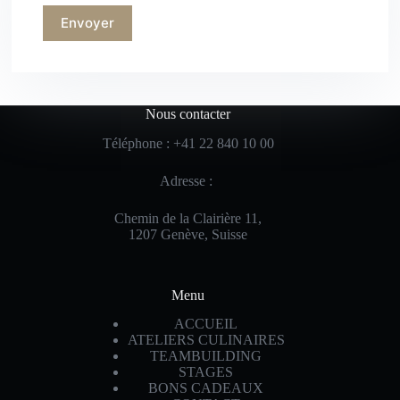
Nous contacter
Téléphone : +41 22 840 10 00
Adresse
:
Chemin de la Clairière 11,
1207 Genève, Suisse
Menu
ACCUEIL
ATELIERS CULINAIRES
TEAMBUILDING
STAGES
BONS CADEAUX