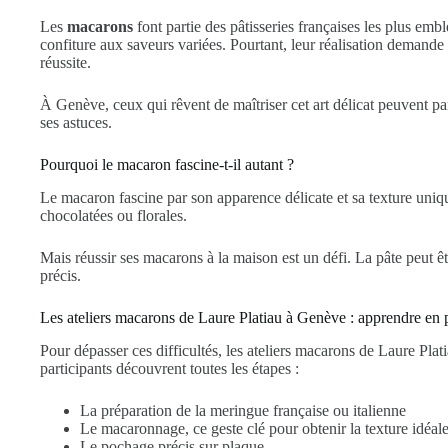
Les
macarons
font partie des pâtisseries françaises les plus em
confiture aux saveurs variées. Pourtant, leur réalisation demande
réussite.
À Genève, ceux qui rêvent de maîtriser cet art délicat peuvent pa
ses astuces.
Pourquoi le macaron fascine-t-il autant ?
Le macaron fascine par son apparence délicate et sa texture uniq
chocolatées ou florales.
Mais réussir ses macarons à la maison est un défi. La pâte peut êt
précis.
Les ateliers macarons de Laure Platiau à Genève : apprendre en 
Pour dépasser ces difficultés, les ateliers macarons de Laure Pla
participants découvrent toutes les étapes :
La préparation de la meringue française ou italienne
Le macaronnage, ce geste clé pour obtenir la texture idéal
Le pochage précis sur plaque