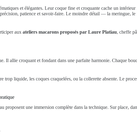
blématiques et élégantes. Leur coque fine et croquante cache un intérie
 précision, patience et savoir-faire. Le moindre détail — la meringue, l
rticiper aux
ateliers macarons proposés par Laure Platiau
, cheffe p
ue. Il allie croquant et fondant dans une parfaite harmonie. Chaque bouc
re trop liquide, les coques craquelées, ou la collerette absente. Le proc
pratique
tiau proposent une immersion complète dans la technique. Sur place, dans
e