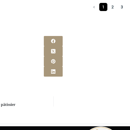
1
2
3
pâtissier