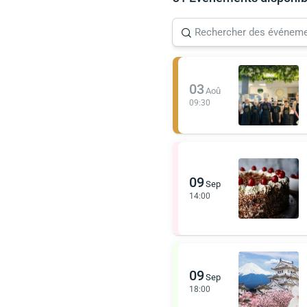
03
Aoû
09:30
09
Sep
14:00
09
Sep
18:00