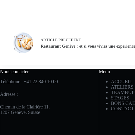
ARTICLE
PRÉCÉDENT
Restaurant Genève : et si vous viviez une expérience
Nous contacter
Menu
Téléphone : +41 22 840 10 00
ACCUEIL
ATELIERS
TEAMBUI
Adresse
:
STAGES
BONS CA
Chemin de la Clairière 11,
CONTACT
1207 Genève, Suisse