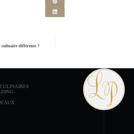
 culinaire différente ?
 CULINAIRES
LDING
DEAUX